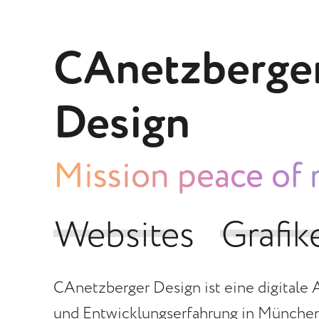
CAnetzberge
Design
Mission peace of
Websites
Websites
Grafik
Grafik
CAnetzberger Design ist eine digitale 
und Entwicklungserfahrung in München.